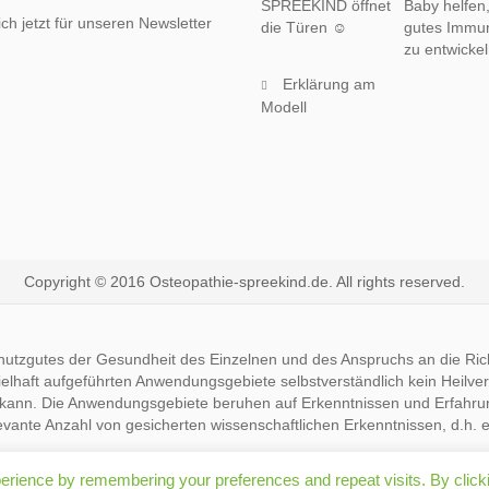
SPREEKIND öffnet
Baby helfen,
ch jetzt für unseren Newsletter
die Türen ☺
gutes Immu
zu entwicke
Erklärung am
Modell
Copyright © 2016 Osteopathie-spreekind.de. All rights reserved.
tzgutes der Gesundheit des Einzelnen und des Anspruchs an die Richti
ielhaft aufgeführten Anwendungsgebiete selbstverständlich kein Heilve
kann. Die Anwendungsgebiete beruhen auf Erkenntnissen und Erfahrung
levante Anzahl von gesicherten wissenschaftlichen Erkenntnissen, d.h. 
erience by remembering your preferences and repeat visits. By click