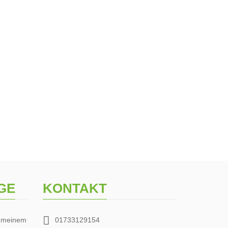
GE
KONTAKT
h meinem
01733129154