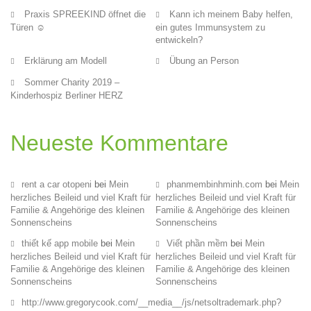
Praxis SPREEKIND öffnet die
Kann ich meinem Baby helfen,
Türen ☺
ein gutes Immunsystem zu
entwickeln?
Erklärung am Modell
Übung an Person
Sommer Charity 2019 –
Kinderhospiz Berliner HERZ
Neueste Kommentare
rent a car otopeni
bei
Mein
phanmembinhminh.com
bei
Mein
herzliches Beileid und viel Kraft für
herzliches Beileid und viel Kraft für
Familie & Angehörige des kleinen
Familie & Angehörige des kleinen
Sonnenscheins
Sonnenscheins
thiết kế app mobile
bei
Mein
Viết phần mềm
bei
Mein
herzliches Beileid und viel Kraft für
herzliches Beileid und viel Kraft für
Familie & Angehörige des kleinen
Familie & Angehörige des kleinen
Sonnenscheins
Sonnenscheins
http://www.gregorycook.com/__media__/js/netsoltrademark.php?