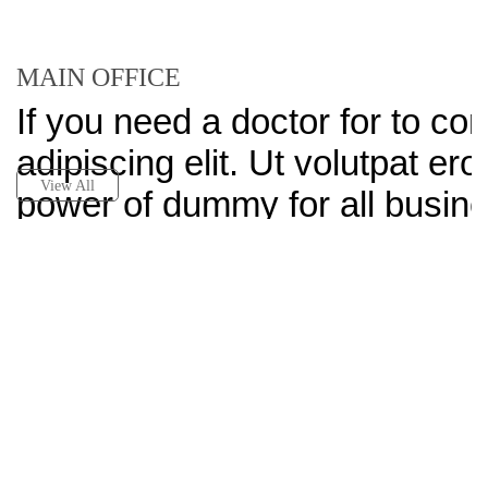
MAIN OFFICE
If you need a doctor for to c
adipiscing elit. Ut volutpat ero
View All
power of dummy for all busine
WE HAVE